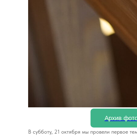
Архив фото
В субботу, 21 октября мы провели первое т