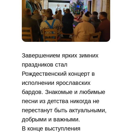
Завершением ярких зимних
праздников стал
Телефон
Рождественский концерт в
8 800 700-16-82
исполнении ярославских
бардов. Знакомые и любимые
Почта
песни из детства никогда не
in
fo@dobrynino.c
om
перестанут быть актуальными,
Социальные сети
добрыми и важными.
В конце выступления