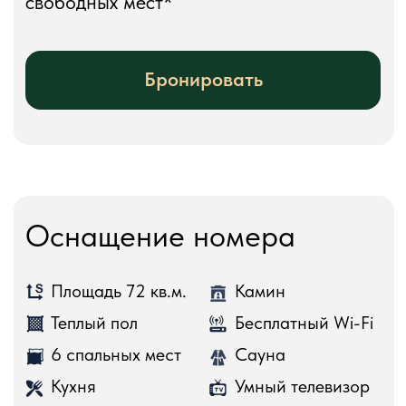
панорамными окнами, большой
террасой в окружении сосен!
Гостиная
2 полутороспальных дивана
Сауна
Камин дровяной
2 обеденных стола
Стулья для 8 человек
Телевизор Smart-TV