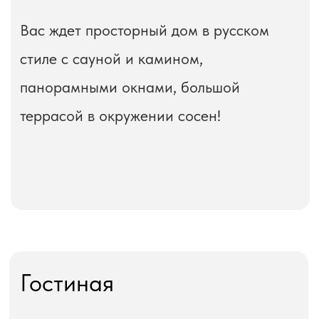
Панорамные окна
2 спальни
Двуспальная кровать /
2 односпальных кровати
В каждой:
2 тумбочки
Шкаф для одежды
6 вешалок
Штора с затемнением
2 бра над кроватью