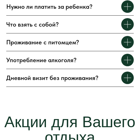
in
fo@dobrynino.c
om
Нужно ли платить за ребенка?
Социальные сети
Что взять с собой?
Проживание с питомцем?
Употребление алкоголя?
Правила проживания
Реквизиты
Дневной визит без проживания?
Политика
Договор публичной
конфиденциальности
оферты
© 2026 агро-туристический комплекс
"Усадьба Добрынино"