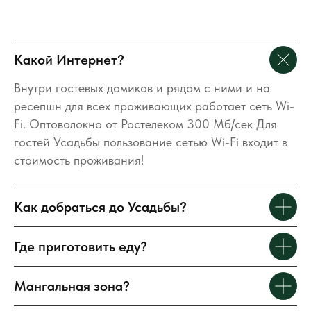
Какой Интернет?
152273, Ярославская область,
Внутри гостевых домиков и рядом с ними и на
Некрасовский район, деревня
ресепшн для всех проживающих работает сеть Wi-
Татариново, дом 16
Fi. Оптоволокно от Ростелеком 300 Мб/сек Для
гостей Усадьбы пользование сетью Wi-Fi входит в
Построить маршрут
стоимость проживания!
Как добраться до Усадьбы?
Где приготовить еду?
Телефон
8 800 700-16-82
Мангальная зона?
Почта