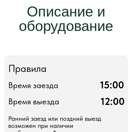
Ранний заезд или поздний выезд
возможен при наличии
свободных мест*
Бронировать
Оснащение номера
Площадь 72 кв.м.
Камин
Теплый пол
Бесплатный Wi-Fi
6 спальных мест
Сауна
Кухня
Умный телевизор
Вас ждет просторный дом в русском
стиле с сауной и камином,